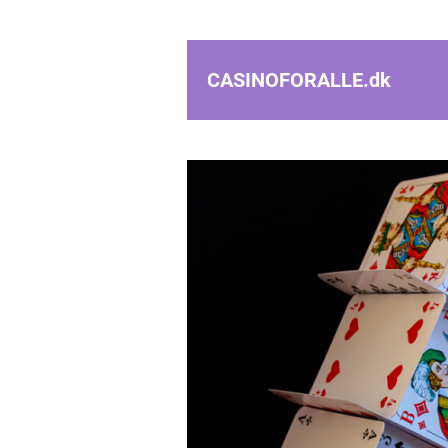
CASINOFORALLE.
dk