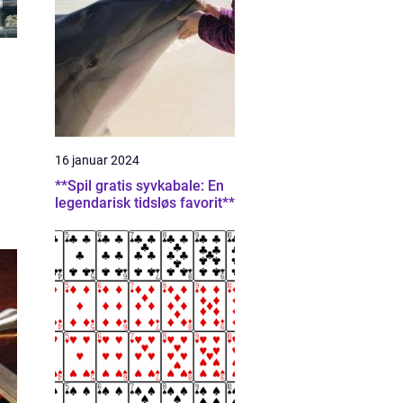
16 januar 2024
**Spil gratis syvkabale: En
legendarisk tidsløs favorit**