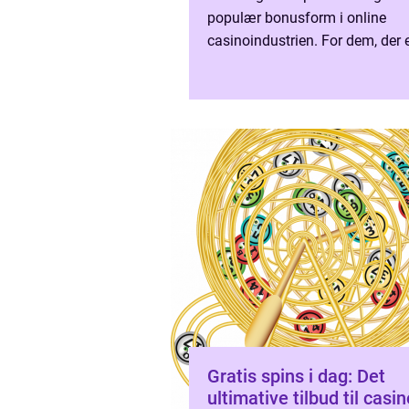
populær bonusform i online
casinoindustrien. For dem, der 
interesseret i casino spil, er det 
at forstå konceptet og beti...
Gratis spins i dag: Det
ultimative tilbud til casin