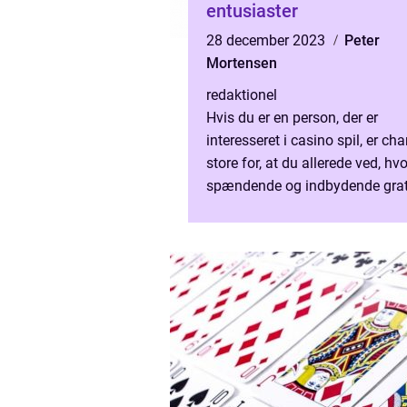
entusiaster
28 december 2023
Peter
Mortensen
redaktionel
Hvis du er en person, der er
interesseret i casino spil, er ch
store for, at du allerede ved, hvo
spændende og indbydende grat
spins kan være. Gratis spins gi
mulighed for at spinde h...