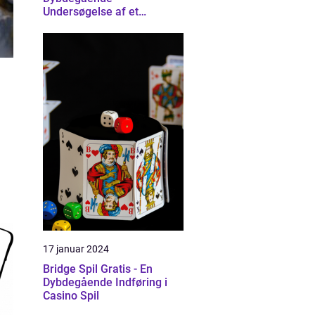
Undersøgelse af et
populært casinospil
17 januar 2024
Bridge Spil Gratis - En
Dybdegående Indføring i
Casino Spil