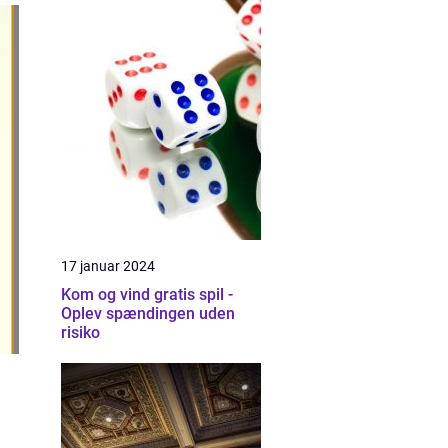
17 januar 2024
Kom og vind gratis spil -
Oplev spændingen uden
risiko