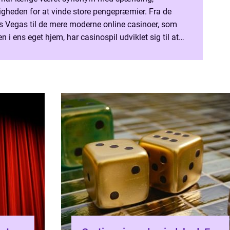
gheden for at vinde store pengepræmier. Fra de
as Vegas til de mere moderne online casinoer, som
n i ens eget hjem, har casinospil udviklet sig til at
 for millioner af en...