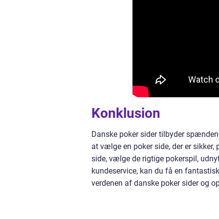
Konklusion
Danske poker sider tilbyder spændende
at vælge en poker side, der er sikker
side, vælge de rigtige pokerspil, ud
kundeservice, kan du få en fantastis
verdenen af danske poker sider og o