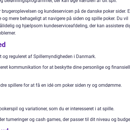
g belønningsprogrammer, der kan øge værdien af dit spil.
for brugeroplevelsen og kundeservicen på de danske poker sider. 
og mere behageligt at navigere på siden og spille poker. Du vil
ålidelig og hjælpsom kundeserviceafdeling, der kan assistere di
oblemer.
ed
et og reguleret af Spillemyndigheden i Danmark.
pteret kommunikation for at beskytte dine personlige og finansiel
re spillere for at få en idé om poker siden ry og omdømme.
pokerspil og variationer, som du er interesseret i at spille.
der turneringer og cash games, der passer til dit niveau og budge