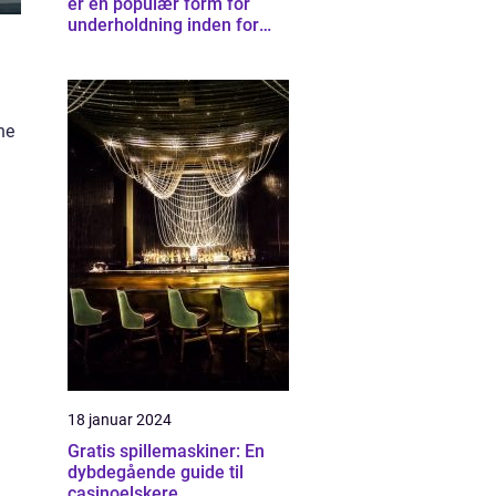
er en populær form for
underholdning inden for
casino spil, der tilbyder
spillere muligheden for at
nyde spændingen ved at
spille på spillemaskiner
uden at skulle satse rigtige
ne
penge
18 januar 2024
Gratis spillemaskiner: En
dybdegående guide til
casinoelskere