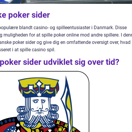
ke poker sider
 populære blandt casino- og spilleentusiaster i Danmark. Disse
 og muligheden for at spille poker online mod andre spillere. I den
 danske poker sider og give dig en omfattende oversigt over, hvad
sseret i at spille casino spil.
oker sider udviklet sig over tid?