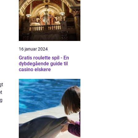
16 januar 2024
Gratis roulette spil - En
dybdegående guide til
casino elskere
gt
et
og