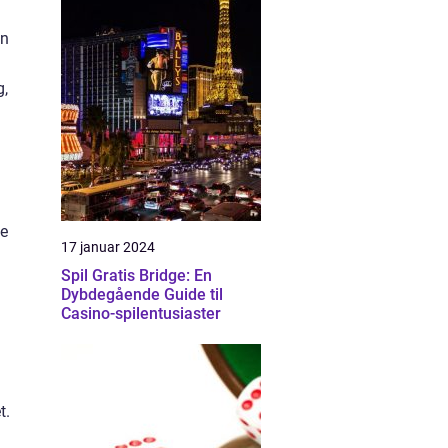
En
g,
le
17 januar 2024
Spil Gratis Bridge: En
Dybdegående Guide til
Casino-spilentusiaster
t.