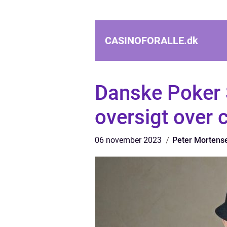
CASINOFORALLE.
dk
Danske Poker 
oversigt over 
06 november 2023
Peter Mortens