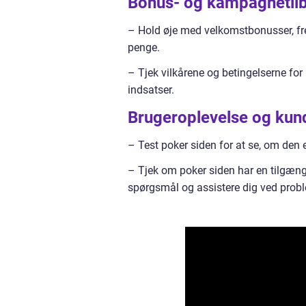
Bonus- og kampagnetil
– Hold øje med velkomstbonusser, fre
penge.
– Tjek vilkårene og betingelserne for
indsatser.
Brugeroplevelse og kun
– Test poker siden for at se, om den 
– Tjek om poker siden har en tilgæng
spørgsmål og assistere dig ved probl