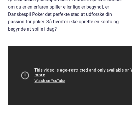
om du er en erfaren spiller eller lige er begyndt, er
Danskespil Poker det perfekte sted at udforske din
passion for poker. Så hvorfor ikke oprette en konto og
begynde at spille i dag?