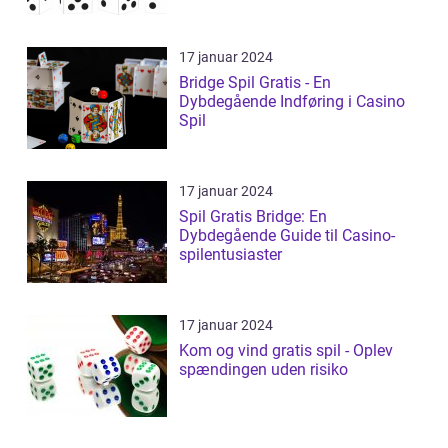
17 januar 2024
Bridge Spil Gratis - En
Dybdegående Indføring i Casino
Spil
17 januar 2024
Spil Gratis Bridge: En
Dybdegående Guide til Casino-
spilentusiaster
17 januar 2024
Kom og vind gratis spil - Oplev
spændingen uden risiko