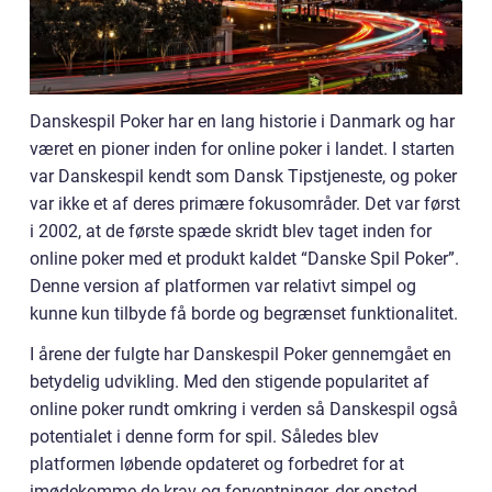
Danskespil Poker har en lang historie i Danmark og har
været en pioner inden for online poker i landet. I starten
var Danskespil kendt som Dansk Tipstjeneste, og poker
var ikke et af deres primære fokusområder. Det var først
i 2002, at de første spæde skridt blev taget inden for
online poker med et produkt kaldet “Danske Spil Poker”.
Denne version af platformen var relativt simpel og
kunne kun tilbyde få borde og begrænset funktionalitet.
I årene der fulgte har Danskespil Poker gennemgået en
betydelig udvikling. Med den stigende popularitet af
online poker rundt omkring i verden så Danskespil også
potentialet i denne form for spil. Således blev
platformen løbende opdateret og forbedret for at
imødekomme de krav og forventninger, der opstod