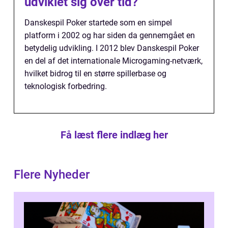
udviklet sig over tid?
Danskespil Poker startede som en simpel
platform i 2002 og har siden da gennemgået en
betydelig udvikling. I 2012 blev Danskespil Poker
en del af det internationale Microgaming-netværk,
hvilket bidrog til en større spillerbase og
teknologisk forbedring.
Få læst flere indlæg her
Flere Nyheder