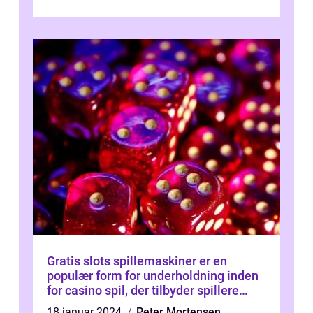
udforske, hvad ...
Gratis slots spillemaskiner er en
populær form for underholdning inden
for casino spil, der tilbyder spillere
muligheden for at nyde spændingen
18 januar 2024
Peter Mortensen