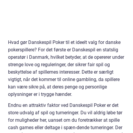
Hvad gør Danskespil Poker til et ideelt valg for danske
pokerspillere? For det første er Danskespil en statslig
operatør i Danmark, hvilket betyder, at de opererer under
strenge love og reguleringer, der sikrer fair spil og
beskyttelse af spillernes interesser. Dette er særligt
vigtigt, når det kommer til online gambling, da spillere
kan være sikre på, at deres penge og personlige
oplysninger er i trygge hænder.
Endnu en attraktiv faktor ved Danskespil Poker er det
store udvalg af spil og turneringer. Du vil aldrig løbe tør
for muligheder her, uanset om du foretrækker at spille
cash games eller deltage i spæn-dende turneringer. Der