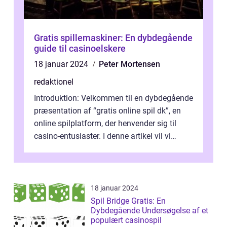
Gratis spillemaskiner: En dybdegående
guide til casinoelskere
18 januar 2024
Peter Mortensen
redaktionel
Introduktion: Velkommen til en dybdegående
præsentation af “gratis online spil dk”, en
online spilplatform, der henvender sig til
casino-entusiaster. I denne artikel vil vi
udforske, hvad ...
18 januar 2024
Spil Bridge Gratis: En
Dybdegående Undersøgelse af et
populært casinospil