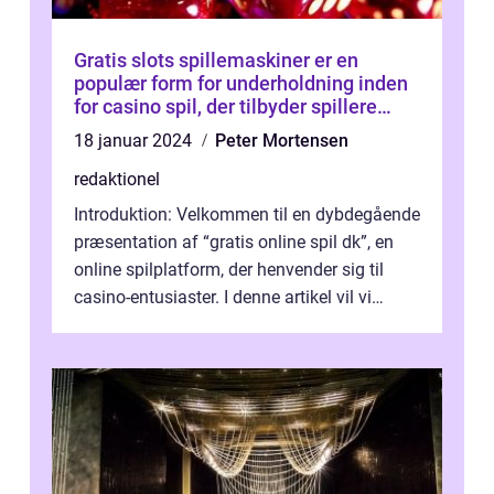
Gratis slots spillemaskiner er en
populær form for underholdning inden
for casino spil, der tilbyder spillere
muligheden for at nyde spændingen
18 januar 2024
Peter Mortensen
ved at spille på spillemaskiner uden at
skulle satse rigtige penge
redaktionel
Introduktion: Velkommen til en dybdegående
præsentation af “gratis online spil dk”, en
online spilplatform, der henvender sig til
casino-entusiaster. I denne artikel vil vi
udforske, hvad ...