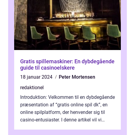
Gratis spillemaskiner: En dybdegående
guide til casinoelskere
18 januar 2024
Peter Mortensen
redaktionel
Introduktion: Velkommen til en dybdegående
præsentation af “gratis online spil dk”, en
online spilplatform, der henvender sig til
casino-entusiaster. I denne artikel vil vi
udforske, hvad ...