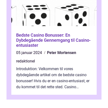
Bedste Casino Bonusser: En
Dybdegående Gennemgang til Casino-
entusiaster
05 januar 2024
Peter Mortensen
redaktionel
Introduktion: Velkommen til vores
dybdegående artikel om de bedste casino
bonusser! Hvis du er en casino-entusiast, er
du kommet til det rette sted. Casino
bonusser er en afgørende faktor for både
nye...