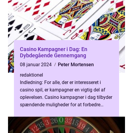
Casino Kampagner i Dag: En
Dybdegående Gennemgang
08 januar 2024
Peter Mortensen
redaktionel
Indledning: For alle, der er interesseret i
casino spil, er kampagner en vigtig del af
oplevelsen. Casino kampagner i dag tilbyder
spændende muligheder for at forbedre
spilleroplevelsen og øge vinderc...