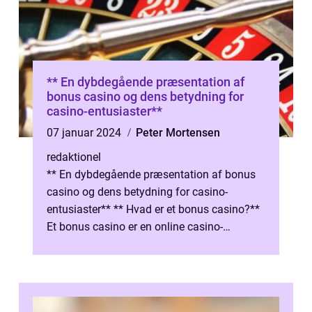
** En dybdegående præsentation af
bonus casino og dens betydning for
casino-entusiaster**
07 januar 2024
Peter Mortensen
redaktionel
** En dybdegående præsentation af bonus
casino og dens betydning for casino-
entusiaster** ** Hvad er et bonus casino?**
Et bonus casino er en online casino-
platform, der tilbyder forskellige former fo...