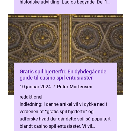
historiske udvikling. Lad os begynde! Del 1:
Præsentation af 7kabale ...
Gratis spil hjerterfri: En dybdegående
guide til casino spil entusiaster
10 januar 2024
Peter Mortensen
redaktionel
Indledning: I denne artikel vil vi dykke ned i
verdenen af “gratis spil hjerterfri” og
udforske hvad der gør dette spil så populært
blandt casino spil entusiaster. Vi vil