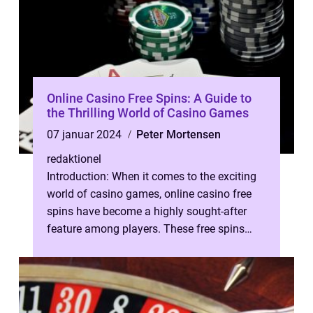
Online Casino Free Spins: A Guide to
the Thrilling World of Casino Games
07 januar 2024
Peter Mortensen
redaktionel
Introduction: When it comes to the exciting
world of casino games, online casino free
spins have become a highly sought-after
feature among players. These free spins
allow players to enjoy their favor...