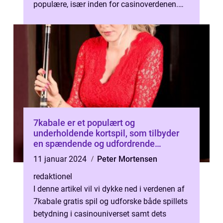
populære, især inden for casinoverdenen.
Med en bred vifte af spilmul...
7kabale er et populært og
underholdende kortspil, som tilbyder
en spændende og udfordrende
oplevelse for dem, der er interesseret i
11 januar 2024
Peter Mortensen
casino spil
redaktionel
I denne artikel vil vi dykke ned i verdenen af
7kabale gratis spil og udforske både spillets
betydning i casinouniverset samt dets