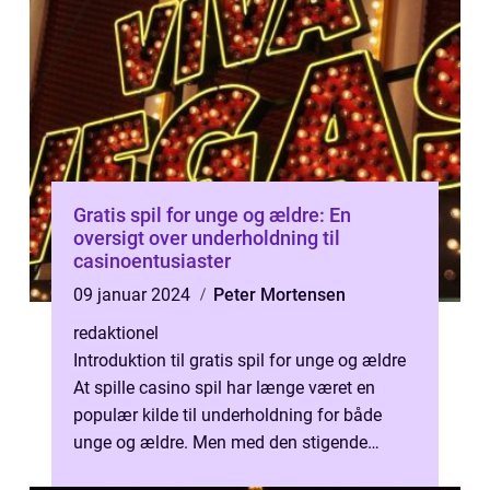
Gratis spil for unge og ældre: En
oversigt over underholdning til
casinoentusiaster
09 januar 2024
Peter Mortensen
redaktionel
Introduktion til gratis spil for unge og ældre
At spille casino spil har længe været en
populær kilde til underholdning for både
unge og ældre. Men med den stigende
popularitet af online spil er der o...