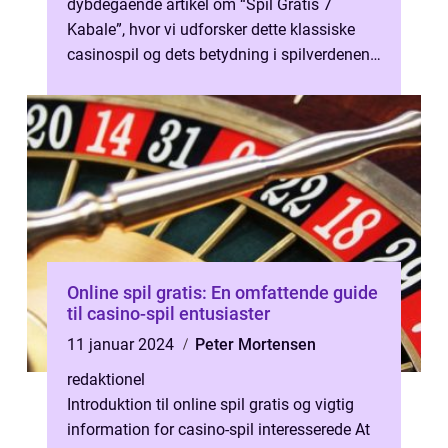
dybdegående artikel om “Spil Gratis 7
Kabale”, hvor vi udforsker dette klassiske
casinospil og dets betydning i spilverdenen.
Uanset om du er en erfaren spi...
Online spil gratis: En omfattende guide
til casino-spil entusiaster
11 januar 2024
Peter Mortensen
redaktionel
Introduktion til online spil gratis og vigtig
information for casino-spil interesserede At