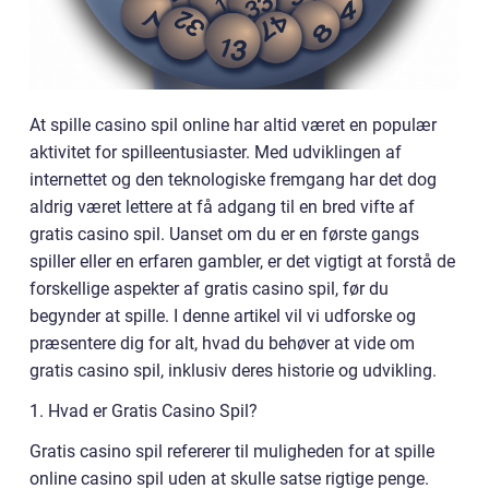
At spille casino spil online har altid været en populær
aktivitet for spilleentusiaster. Med udviklingen af
internettet og den teknologiske fremgang har det dog
aldrig været lettere at få adgang til en bred vifte af
gratis casino spil. Uanset om du er en første gangs
spiller eller en erfaren gambler, er det vigtigt at forstå de
forskellige aspekter af gratis casino spil, før du
begynder at spille. I denne artikel vil vi udforske og
præsentere dig for alt, hvad du behøver at vide om
gratis casino spil, inklusiv deres historie og udvikling.
1. Hvad er Gratis Casino Spil?
Gratis casino spil refererer til muligheden for at spille
online casino spil uden at skulle satse rigtige penge.