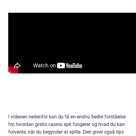
I videoen nedenfor kan du få en endnu bedre forståelse
for, hvordan gratis casino spil fungerer og hvad du kan
forvente, når du begynder at spille. Den giver også tips