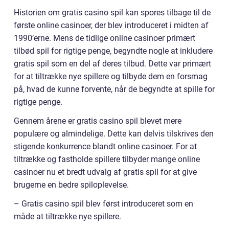
Historien om gratis casino spil kan spores tilbage til de
første online casinoer, der blev introduceret i midten af
1990’erne. Mens de tidlige online casinoer primært
tilbød spil for rigtige penge, begyndte nogle at inkludere
gratis spil som en del af deres tilbud. Dette var primært
for at tiltrække nye spillere og tilbyde dem en forsmag
på, hvad de kunne forvente, når de begyndte at spille for
rigtige penge.
Gennem årene er gratis casino spil blevet mere
populære og almindelige. Dette kan delvis tilskrives den
stigende konkurrence blandt online casinoer. For at
tiltrække og fastholde spillere tilbyder mange online
casinoer nu et bredt udvalg af gratis spil for at give
brugerne en bedre spiloplevelse.
– Gratis casino spil blev først introduceret som en
måde at tiltrække nye spillere.