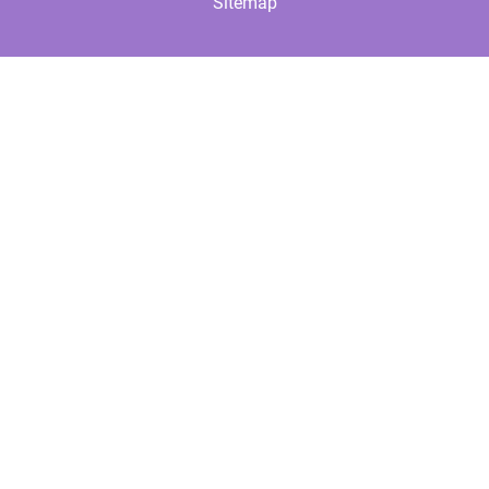
Sitemap