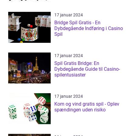
17 januar 2024
Bridge Spil Gratis - En
Dybdegående Indføring i Casino
Spil
17 januar 2024
Spil Gratis Bridge: En
Dybdegående Guide til Casino-
spilentusiaster
17 januar 2024
Kom og vind gratis spil - Oplev
spændingen uden risiko