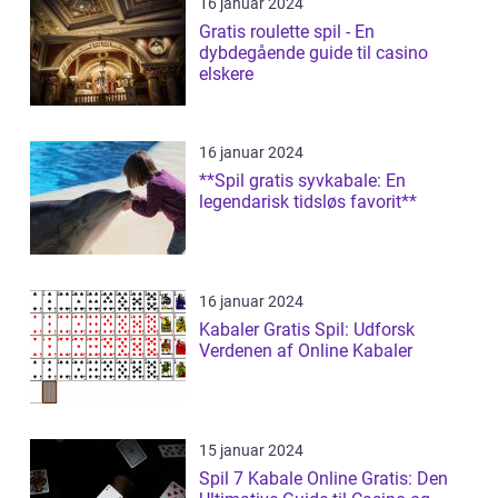
16 januar 2024
Gratis roulette spil - En
dybdegående guide til casino
elskere
16 januar 2024
**Spil gratis syvkabale: En
legendarisk tidsløs favorit**
16 januar 2024
Kabaler Gratis Spil: Udforsk
Verdenen af Online Kabaler
15 januar 2024
Spil 7 Kabale Online Gratis: Den