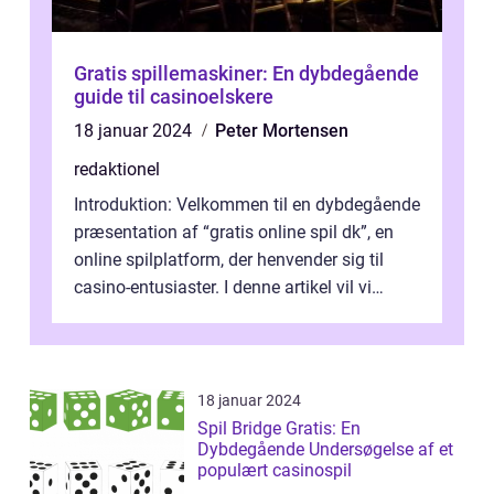
Gratis spillemaskiner: En dybdegående
guide til casinoelskere
18 januar 2024
Peter Mortensen
redaktionel
Introduktion: Velkommen til en dybdegående
præsentation af “gratis online spil dk”, en
online spilplatform, der henvender sig til
casino-entusiaster. I denne artikel vil vi
udforske, hvad ...
18 januar 2024
Spil Bridge Gratis: En
Dybdegående Undersøgelse af et
populært casinospil