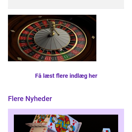
Få læst flere indlæg her
Flere Nyheder