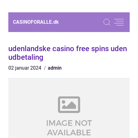
CASINOFORALLE.
dk
udenlandske casino free spins uden
udbetaling
02 januar 2024
admin