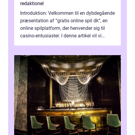
skulle satse rigtige penge
redaktionel
Introduktion: Velkommen til en dybdegående
præsentation af “gratis online spil dk”, en
online spilplatform, der henvender sig til
casino-entusiaster. I denne artikel vil vi
udforske, hvad ...