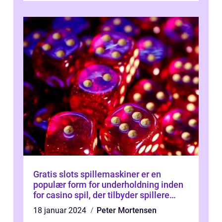
Gratis slots spillemaskiner er en
populær form for underholdning inden
for casino spil, der tilbyder spillere
muligheden for at nyde spændingen
18 januar 2024
Peter Mortensen
ved at spille på spillemaskiner uden at