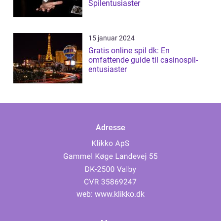
Spilentusiaster
15 januar 2024
Gratis online spil dk: En
omfattende guide til casinospil-
entusiaster
Adresse
web:
www.klikko.dk