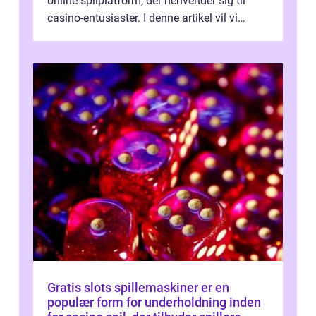
online spilplatform, der henvender sig til
casino-entusiaster. I denne artikel vil vi
udforske, hvad ...
Gratis slots spillemaskiner er en
populær form for underholdning inden