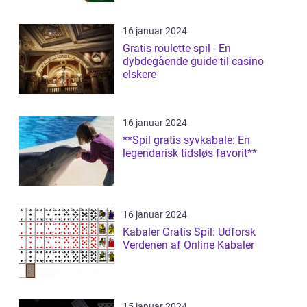
16 januar 2024
Gratis roulette spil - En
dybdegående guide til casino
elskere
16 januar 2024
**Spil gratis syvkabale: En
legendarisk tidsløs favorit**
16 januar 2024
Kabaler Gratis Spil: Udforsk
Verdenen af Online Kabaler
15 januar 2024