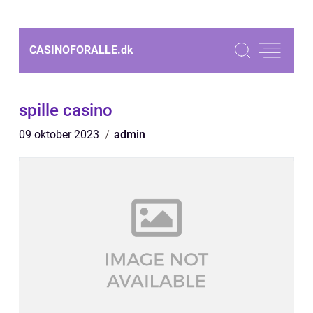
CASINOFORALLE.
dk
spille casino
09 oktober 2023
admin