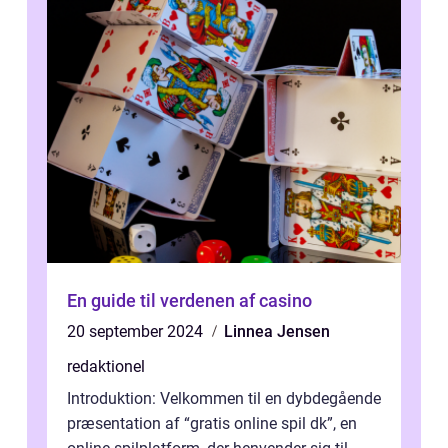
En guide til verdenen af casino
20 september 2024
Linnea Jensen
redaktionel
Introduktion: Velkommen til en dybdegående
præsentation af “gratis online spil dk”, en