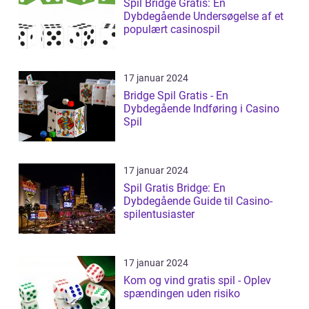
Spil Bridge Gratis: En
Dybdegående Undersøgelse af et
populært casinospil
17 januar 2024
Bridge Spil Gratis - En
Dybdegående Indføring i Casino
Spil
17 januar 2024
Spil Gratis Bridge: En
Dybdegående Guide til Casino-
spilentusiaster
17 januar 2024
Kom og vind gratis spil - Oplev
spændingen uden risiko