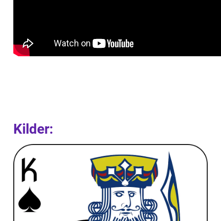
Kilder: