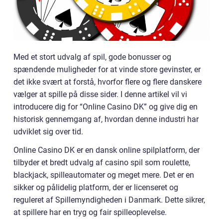
Med et stort udvalg af spil, gode bonusser og
spændende muligheder for at vinde store gevinster, er
det ikke svært at forstå, hvorfor flere og flere danskere
vælger at spille på disse sider. I denne artikel vil vi
introducere dig for “Online Casino DK” og give dig en
historisk gennemgang af, hvordan denne industri har
udviklet sig over tid.
Online Casino DK er en dansk online spilplatform, der
tilbyder et bredt udvalg af casino spil som roulette,
blackjack, spilleautomater og meget mere. Det er en
sikker og pålidelig platform, der er licenseret og
reguleret af Spillemyndigheden i Danmark. Dette sikrer,
at spillere har en tryg og fair spilleoplevelse.