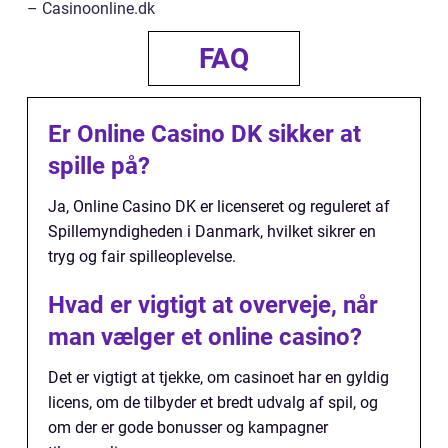
– Casinoonline.dk
FAQ
Er Online Casino DK sikker at
spille på?
Ja, Online Casino DK er licenseret og reguleret af
Spillemyndigheden i Danmark, hvilket sikrer en
tryg og fair spilleoplevelse.
Hvad er vigtigt at overveje, når
man vælger et online casino?
Det er vigtigt at tjekke, om casinoet har en gyldig
licens, om de tilbyder et bredt udvalg af spil, og
om der er gode bonusser og kampagner