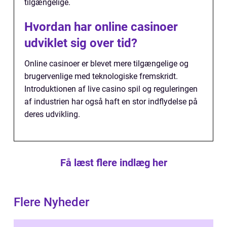
tilgængelige.
Hvordan har online casinoer
udviklet sig over tid?
Online casinoer er blevet mere tilgængelige og
brugervenlige med teknologiske fremskridt.
Introduktionen af live casino spil og reguleringen
af industrien har også haft en stor indflydelse på
deres udvikling.
Få læst flere indlæg her
Flere Nyheder