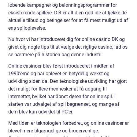
løbende kampagner og belønningsprogrammer for
eksisterende spillere. Det er altid en god ide at tjekke de
aktuelle tilbud og betingelser for at få mest muligt ud af
ens spiloplevelse.
Nu hvor vi har introduceret dig for online casino DK og
givet dig nogle tips til at vælge det rigtige casino, lad os
se nærmere på historien bag denne industri.
Online casinoer blev først introduceret i midten af
1990’erne og har oplevet en betydelig vækst og
udvikling siden da. Den teknologiske udvikling har gjort
det muligt for flere mennesker at få adgang til
internettet, hvilket har åbnet døren for online spil. I
starten var udvalget af spil begrænset, og mange af
dem blev kun udviklet til PC’er.
Med tiden er teknologien forbedret, og online casinoer er
blevet mere tilgængelige og brugervenlige.