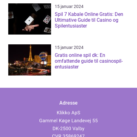
15 januar 2024
Spil 7 Kabale Online Gratis: Den
Ultimative Guide til Casino og
Spilentusiaster
15 januar 2024
Gratis online spil dk: En
omfattende guide til casinospil-
entusiaster
Adresse