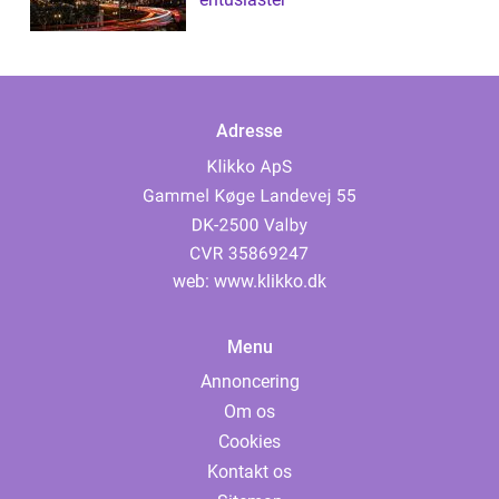
Adresse
web:
www.klikko.dk
Menu
Annoncering
Om os
Cookies
Kontakt os