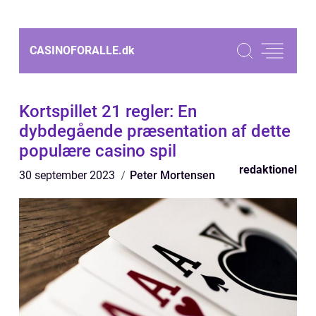
CASINOFORALLE.
dk
Kortspillet 21 regler: En
dybdegående præsentation af dette
populære casino spil
redaktionel
30 september 2023
Peter Mortensen