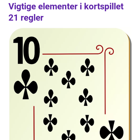
Vigtige elementer i kortspillet
21 regler