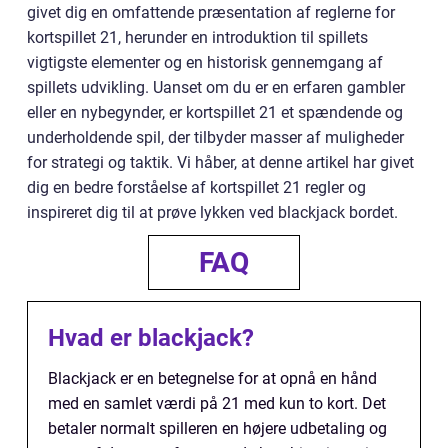
givet dig en omfattende præsentation af reglerne for
kortspillet 21, herunder en introduktion til spillets
vigtigste elementer og en historisk gennemgang af
spillets udvikling. Uanset om du er en erfaren gambler
eller en nybegynder, er kortspillet 21 et spændende og
underholdende spil, der tilbyder masser af muligheder
for strategi og taktik. Vi håber, at denne artikel har givet
dig en bedre forståelse af kortspillet 21 regler og
inspireret dig til at prøve lykken ved blackjack bordet.
FAQ
Hvad er blackjack?
Blackjack er en betegnelse for at opnå en hånd
med en samlet værdi på 21 med kun to kort. Det
betaler normalt spilleren en højere udbetaling og