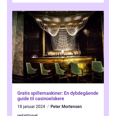
udforske, hvad ...
Gratis spillemaskiner: En dybdegående
guide til casinoelskere
18 januar 2024
Peter Mortensen
redaktionel