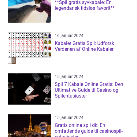
**Spil gratis syvkabale: En
legendarisk tidsløs favorit**
16 januar 2024
Kabaler Gratis Spil: Udforsk
Verdenen af Online Kabaler
15 januar 2024
Spil 7 Kabale Online Gratis: Den
Ultimative Guide til Casino og
Spilentusiaster
15 januar 2024
Gratis online spil dk: En
omfattende guide til casinospil-
entusiaster