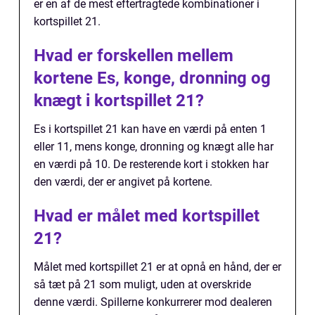
er en af de mest eftertragtede kombinationer i
kortspillet 21.
Hvad er forskellen mellem
kortene Es, konge, dronning og
knægt i kortspillet 21?
Es i kortspillet 21 kan have en værdi på enten 1
eller 11, mens konge, dronning og knægt alle har
en værdi på 10. De resterende kort i stokken har
den værdi, der er angivet på kortene.
Hvad er målet med kortspillet
21?
Målet med kortspillet 21 er at opnå en hånd, der er
så tæt på 21 som muligt, uden at overskride
denne værdi. Spillerne konkurrerer mod dealeren