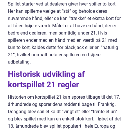
Spillet starter ved at dealeren giver hver spiller to kort.
Her kan spillerne vælge at “stå” og beholde deres
nuværende hånd, eller de kan “trække” et ekstra kort for
at få en højere værdi. Målet er at have en hånd, der er
bedre end dealeren, men samtidig under 21. Hvis
spilleren ender med en hånd med en værdi på 21 med
kun to kort, kaldes dette for blackjack eller en “naturlig
21”, hvilket normalt betaler spilleren en højere
udbetaling.
Historisk udvikling af
kortspillet 21 regler
Historien om kortspillet 21 kan spores tilbage til det 17.
århundrede og sporer dens rødder tilbage til Frankrig.
Dengang blev spillet kaldt “vingt-et” eller “trente-et-un”
og blev spillet med kun en enkelt stok kort. I løbet af det
18. århundrede blev spillet populært i hele Europa og