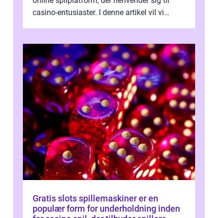
online spilplatform, der henvender sig til
casino-entusiaster. I denne artikel vil vi
udforske, hvad ...
Gratis slots spillemaskiner er en
populær form for underholdning inden