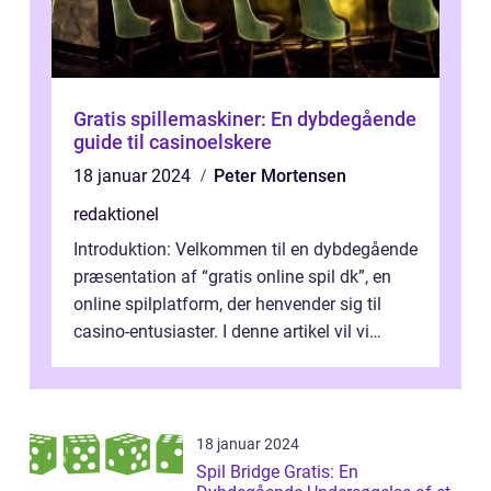
Gratis spillemaskiner: En dybdegående
guide til casinoelskere
18 januar 2024
Peter Mortensen
redaktionel
Introduktion: Velkommen til en dybdegående
præsentation af “gratis online spil dk”, en
online spilplatform, der henvender sig til
casino-entusiaster. I denne artikel vil vi
udforske, hvad ...
18 januar 2024
Spil Bridge Gratis: En