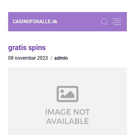
CASINOFORALLE.
dk
gratis spins
08 november 2023
admin