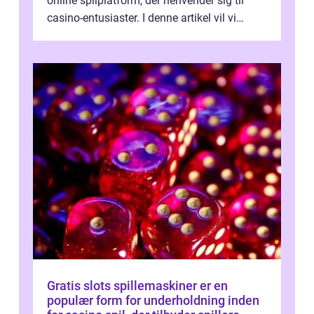
online spilplatform, der henvender sig til
casino-entusiaster. I denne artikel vil vi
udforske, hvad ...
Gratis slots spillemaskiner er en
populær form for underholdning inden