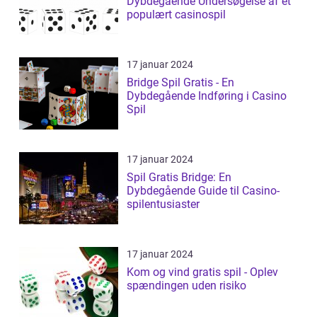
Dybdegående Undersøgelse af et
populært casinospil
17 januar 2024
Bridge Spil Gratis - En
Dybdegående Indføring i Casino
Spil
17 januar 2024
Spil Gratis Bridge: En
Dybdegående Guide til Casino-
spilentusiaster
17 januar 2024
Kom og vind gratis spil - Oplev
spændingen uden risiko