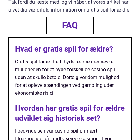
Tak fordi du læste med, og vi håber, at vores artikel har
givet dig værdifuld information om gratis spil for ældre.
FAQ
Hvad er gratis spil for ældre?
Gratis spil for ældre tilbyder ældre mennesker
muligheden for at nyde forskellige casino spil
uden at skulle betale. Dette giver dem mulighed
for at opleve spændingen ved gambling uden
økonomiske risici.
Hvordan har gratis spil for ældre
udviklet sig historisk set?
I begyndelsen var casino spil primært
tilgængelige på landbaserede casinoer, hvor