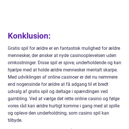
Konklusion:
Gratis spil for ældre er en fantastisk mulighed for ældre
mennesker, der ønsker at nyde casinooplevelsen uden
omkostninger. Disse spil er sjove, underholdende og kan
hjælpe med at holde ældre mennesker mentalt skarpe.
Med udviklingen af online casinoer er det nu nemmere
end nogensinde for ældre at få adgang til et bredt
udvalg af gratis spil og deltage i spændingen ved
gambling. Ved at vælge det rette online casino og følge
vores råd kan ældre hurtigt komme i gang med at spille
og opleve den underholdning, som casino spil kan
tilbyde.