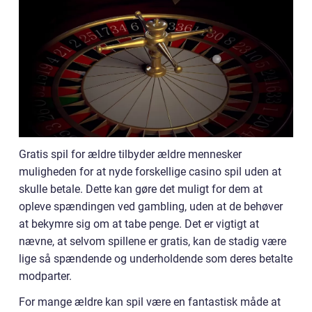
Gratis spil for ældre tilbyder ældre mennesker
muligheden for at nyde forskellige casino spil uden at
skulle betale. Dette kan gøre det muligt for dem at
opleve spændingen ved gambling, uden at de behøver
at bekymre sig om at tabe penge. Det er vigtigt at
nævne, at selvom spillene er gratis, kan de stadig være
lige så spændende og underholdende som deres betalte
modparter.
For mange ældre kan spil være en fantastisk måde at