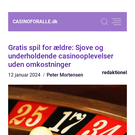
CASINOFORALLE.
dk
Gratis spil for ældre: Sjove og
underholdende casinooplevelser
uden omkostninger
redaktionel
12 januar 2024
Peter Mortensen