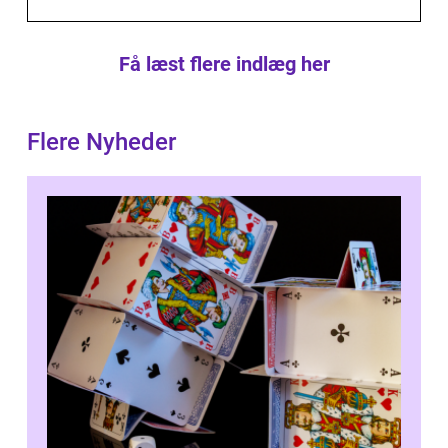
Få læst flere indlæg her
Flere Nyheder