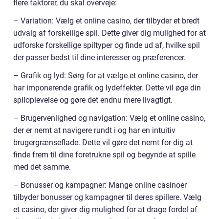
flere faktorer, du skal overveje:
– Variation: Vælg et online casino, der tilbyder et bredt
udvalg af forskellige spil. Dette giver dig mulighed for at
udforske forskellige spiltyper og finde ud af, hvilke spil
der passer bedst til dine interesser og præferencer.
– Grafik og lyd: Sørg for at vælge et online casino, der
har imponerende grafik og lydeffekter. Dette vil øge din
spiloplevelse og gøre det endnu mere livagtigt.
– Brugervenlighed og navigation: Vælg et online casino,
der er nemt at navigere rundt i og har en intuitiv
brugergrænseflade. Dette vil gøre det nemt for dig at
finde frem til dine foretrukne spil og begynde at spille
med det samme.
– Bonusser og kampagner: Mange online casinoer
tilbyder bonusser og kampagner til deres spillere. Vælg
et casino, der giver dig mulighed for at drage fordel af