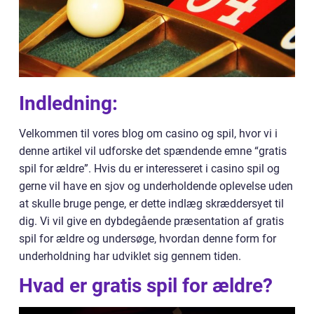
Indledning:
Velkommen til vores blog om casino og spil, hvor vi i
denne artikel vil udforske det spændende emne “gratis
spil for ældre”. Hvis du er interesseret i casino spil og
gerne vil have en sjov og underholdende oplevelse uden
at skulle bruge penge, er dette indlæg skræddersyet til
dig. Vi vil give en dybdegående præsentation af gratis
spil for ældre og undersøge, hvordan denne form for
underholdning har udviklet sig gennem tiden.
Hvad er gratis spil for ældre?