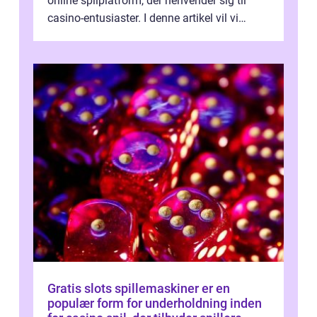
online spilplatform, der henvender sig til
casino-entusiaster. I denne artikel vil vi
udforske, hvad ...
Gratis slots spillemaskiner er en
populær form for underholdning inden