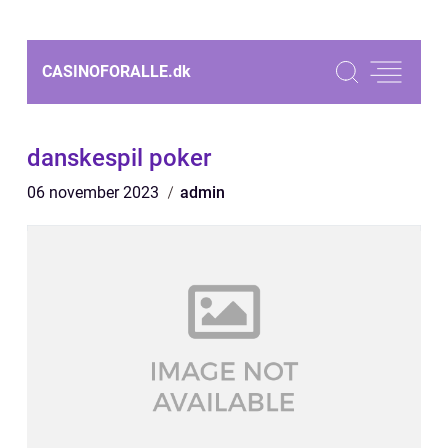
CASINOFORALLE.
dk
danskespil poker
06 november 2023
admin