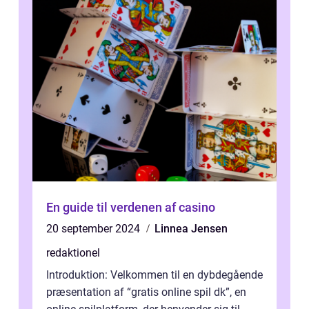
En guide til verdenen af casino
20 september 2024
Linnea Jensen
redaktionel
Introduktion: Velkommen til en dybdegående
præsentation af “gratis online spil dk”, en