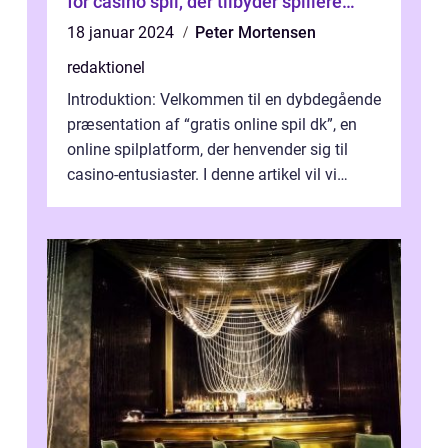
for casino spil, der tilbyder spillere
muligheden for at nyde spændingen
18 januar 2024
Peter Mortensen
ved at spille på spillemaskiner uden at
skulle satse rigtige penge
redaktionel
Introduktion: Velkommen til en dybdegående
præsentation af “gratis online spil dk”, en
online spilplatform, der henvender sig til
casino-entusiaster. I denne artikel vil vi
udforske, hvad ...