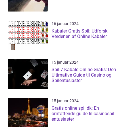
16 januar 2024
Kabaler Gratis Spil: Udforsk
Verdenen af Online Kabaler
15 januar 2024
Spil 7 Kabale Online Gratis: Den
Ultimative Guide til Casino og
Spilentusiaster
15 januar 2024
Gratis online spil dk: En
omfattende guide til casinospil-
entusiaster