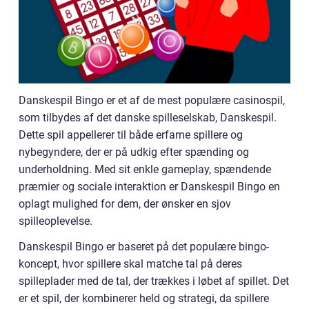
Danskespil Bingo er et af de mest populære casinospil,
som tilbydes af det danske spilleselskab, Danskespil.
Dette spil appellerer til både erfarne spillere og
nybegyndere, der er på udkig efter spænding og
underholdning. Med sit enkle gameplay, spændende
præmier og sociale interaktion er Danskespil Bingo en
oplagt mulighed for dem, der ønsker en sjov
spilleoplevelse.
Danskespil Bingo er baseret på det populære bingo-
koncept, hvor spillere skal matche tal på deres
spilleplader med de tal, der trækkes i løbet af spillet. Det
er et spil, der kombinerer held og strategi, da spillere