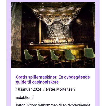
Gratis spillemaskiner: En dybdegående
guide til casinoelskere
18 januar 2024
Peter Mortensen
redaktionel
Introduktion: Velkommen til en dybdegående