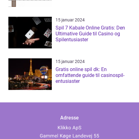
15 januar 2024
Spil 7 Kabale Online Gratis: Den
Ultimative Guide til Casino og
Spilentusiaster
15 januar 2024
Gratis online spil dk: En
omfattende guide til casinospil-
entusiaster
Adresse