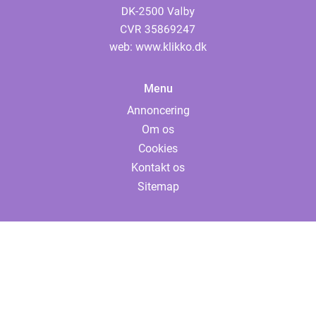
web:
www.klikko.dk
Menu
Annoncering
Om os
Cookies
Kontakt os
Sitemap