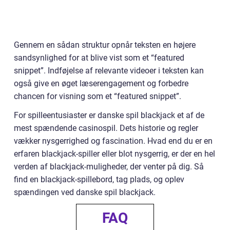
Gennem en sådan struktur opnår teksten en højere
sandsynlighed for at blive vist som et “featured
snippet”. Indføjelse af relevante videoer i teksten kan
også give en øget læserengagement og forbedre
chancen for visning som et “featured snippet”.
For spilleentusiaster er danske spil blackjack et af de
mest spændende casinospil. Dets historie og regler
vækker nysgerrighed og fascination. Hvad end du er en
erfaren blackjack-spiller eller blot nysgerrig, er der en hel
verden af blackjack-muligheder, der venter på dig. Så
find en blackjack-spillebord, tag plads, og oplev
spændingen ved danske spil blackjack.
FAQ