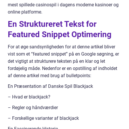
mest spillede casinospil i dagens moderne kasinoer og
online platforme.
En Struktureret Tekst for
Featured Snippet Optimering
For at øge sandsynligheden for at denne artikel bliver
vist som et “featured snippet” på en Google søgning, er
det vigtigt at strukturere teksten på en klar og let
fordøjelig måde. Nedenfor er en opstilling af indholdet
af denne artikel med brug af bulletpoints:
En Præsentation af Danske Spil Blackjack
– Hvad er blackjack?
– Regler og håndværdier
– Forskellige varianter af blackjack
En Fascinerende Historie