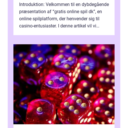
Introduktion: Velkommen til en dybdegående
præsentation af “gratis online spil dk”, en
online spilplatform, der henvender sig til
casino-entusiaster. I denne artikel vil vi
udforske, hvad ...