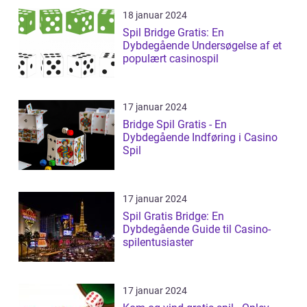
18 januar 2024
Spil Bridge Gratis: En
Dybdegående Undersøgelse af et
populært casinospil
17 januar 2024
Bridge Spil Gratis - En
Dybdegående Indføring i Casino
Spil
17 januar 2024
Spil Gratis Bridge: En
Dybdegående Guide til Casino-
spilentusiaster
17 januar 2024