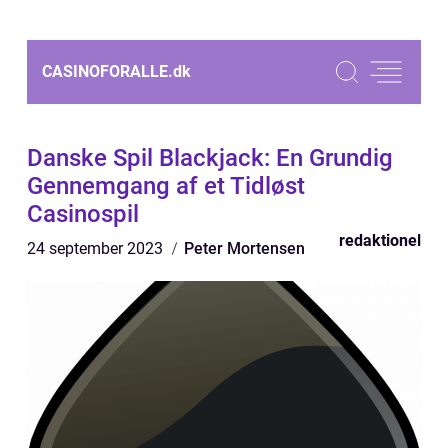
CASINOFORALLE.
dk
Danske Spil Blackjack: En Grundig
Gennemgang af et Tidløst
Casinospil
redaktionel
24 september 2023
Peter Mortensen