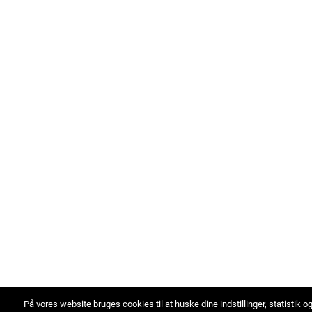
På vores website bruges cookies til at huske dine indstillinger, statistik o