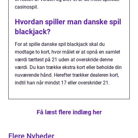
casinospil.
Hvordan spiller man danske spil
blackjack?
For at spille danske spil blackjack skal du
modtage to kort, hvor målet er at opnå en samlet
værdi tættest på 21 uden at overskride denne
værdi. Du kan trække ekstra kort eller beholde din
nuværende hånd. Herefter trækker dealeren kort,
indtil han når mindst 17 eller overskrider 21.
Få læst flere indlæg her
Flere Nyheder