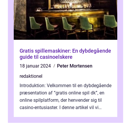
Gratis spillemaskiner: En dybdegående
guide til casinoelskere
18 januar 2024
Peter Mortensen
redaktionel
Introduktion: Velkommen til en dybdegående
præsentation af “gratis online spil dk”, en
online spilplatform, der henvender sig til
casino-entusiaster. I denne artikel vil vi
udforske, hvad ...