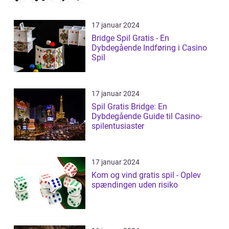
17 januar 2024
Bridge Spil Gratis - En
Dybdegående Indføring i Casino
Spil
17 januar 2024
Spil Gratis Bridge: En
Dybdegående Guide til Casino-
spilentusiaster
17 januar 2024
Kom og vind gratis spil - Oplev
spændingen uden risiko