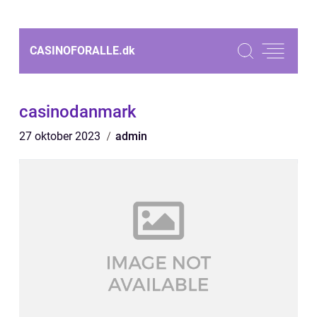
CASINOFORALLE.
dk
casinodanmark
27 oktober 2023
admin