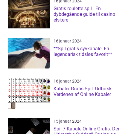
16 januar 2024
Gratis roulette spil - En
dybdegående guide til casino
elskere
16 januar 2024
**Spil gratis syvkabale: En
legendarisk tidsløs favorit**
16 januar 2024
Kabaler Gratis Spil: Udforsk
Verdenen af Online Kabaler
15 januar 2024
Spil 7 Kabale Online Gratis: Den