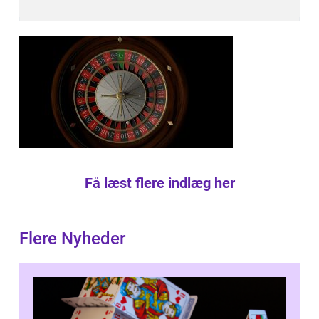
Få læst flere indlæg her
Flere Nyheder