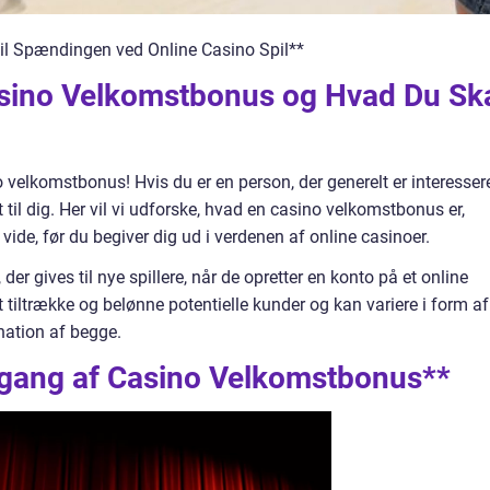
il Spændingen ved Online Casino Spil**
Casino Velkomstbonus og Hvad Du Sk
elkomstbonus! Hvis du er en person, der generelt er interessere
t til dig. Her vil vi udforske, hvad en casino velkomstbonus er,
 vide, før du begiver dig ud i verdenen af online casinoer.
er gives til nye spillere, når de opretter en konto på et online
t tiltrække og belønne potentielle kunder og kan variere i form af
ination af begge.
gang af Casino Velkomstbonus**