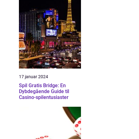
17 januar 2024
Spil Gratis Bridge: En
Dybdegående Guide til
Casino-spilentusiaster