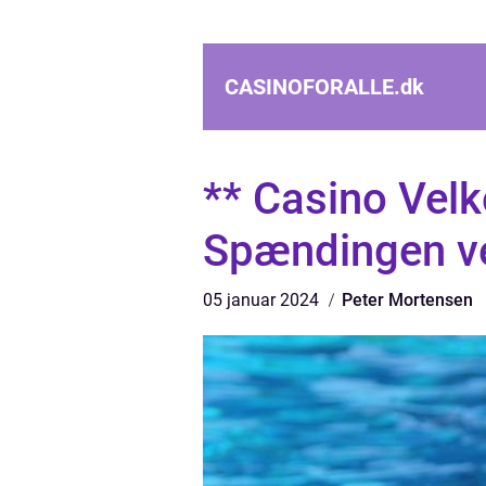
CASINOFORALLE.
dk
** Casino Velk
Spændingen ve
05 januar 2024
Peter Mortensen