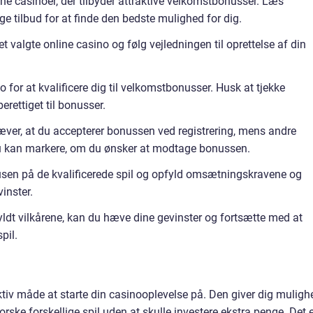
line casinoer, der tilbyder attraktive velkomstbonusser. Læs
e tilbud for at finde den bedste mulighed for dig.
et valgte online casino og følg vejledningen til oprettelse af din
 for at kvalificere dig til velkomstbonusser. Husk at tjekke
rettiget til bonusser.
æver, at du accepterer bonussen ved registrering, mens andre
 du kan markere, om du ønsker at modtage bonussen.
nusen på de kvalificerede spil og opfyld omsætningskravene og
inster.
yldt vilkårene, kan du hæve dine gevinster og fortsætte med at
pil.
tiv måde at starte din casinooplevelse på. Den giver dig muligh
rske forskellige spil uden at skulle investere ekstra penge. Det 