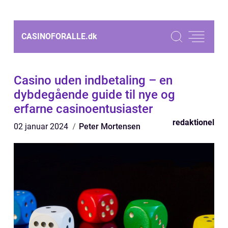
CASINOFORALLE.
dk
Casino uden indbetaling – en
dybdegående guide til nye og
erfarne casinoentusiaster
redaktionel
02 januar 2024
Peter Mortensen