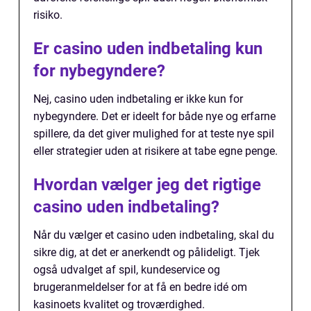
risiko.
Er casino uden indbetaling kun
for nybegyndere?
Nej, casino uden indbetaling er ikke kun for
nybegyndere. Det er ideelt for både nye og erfarne
spillere, da det giver mulighed for at teste nye spil
eller strategier uden at risikere at tabe egne penge.
Hvordan vælger jeg det rigtige
casino uden indbetaling?
Når du vælger et casino uden indbetaling, skal du
sikre dig, at det er anerkendt og pålideligt. Tjek
også udvalget af spil, kundeservice og
brugeranmeldelser for at få en bedre idé om
kasinoets kvalitet og troværdighed.