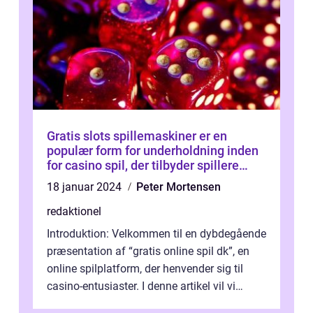
Gratis slots spillemaskiner er en
populær form for underholdning inden
for casino spil, der tilbyder spillere
muligheden for at nyde spændingen
18 januar 2024
Peter Mortensen
ved at spille på spillemaskiner uden at
skulle satse rigtige penge
redaktionel
Introduktion: Velkommen til en dybdegående
præsentation af “gratis online spil dk”, en
online spilplatform, der henvender sig til
casino-entusiaster. I denne artikel vil vi
udforske, hvad ...