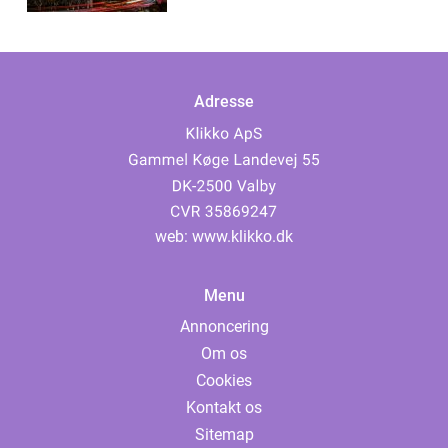
Adresse
web:
www.klikko.dk
Menu
Annoncering
Om os
Cookies
Kontakt os
Sitemap