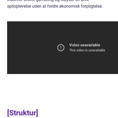
spiloplevelse uden at fordre økonomisk forpligtelse.
[Struktur]