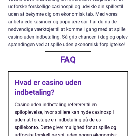
udforske forskellige casinospil og udvikle din spillestil
uden at bekymre dig om økonomisk tab. Med vores
anbefalede kasinoer og populære spil har du nu de
nødvendige værktøjer til at komme i gang med at spille
casino uden indbetaling. Så grib chancen i dag og oplev
spændingen ved at spille uden økonomisk forpligtelse!
FAQ
Hvad er casino uden
indbetaling?
Casino uden indbetaling refererer til en
spiloplevelse, hvor spillere kan nyde casinospil
uden at foretage en indbetaling på deres
spillekonto. Dette giver mulighed for at spille og
udforske forskellige spil uden nogen økonomisk