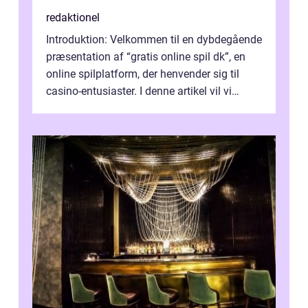
ved at spille på spillemaskiner uden at
skulle satse rigtige penge
redaktionel
Introduktion: Velkommen til en dybdegående
præsentation af “gratis online spil dk”, en
online spilplatform, der henvender sig til
casino-entusiaster. I denne artikel vil vi
udforske, hvad ...