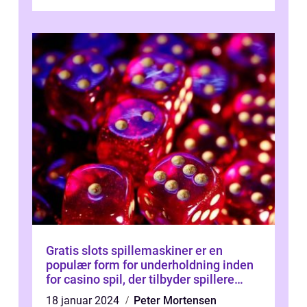
udforske, hvad ...
Gratis slots spillemaskiner er en
populær form for underholdning inden
for casino spil, der tilbyder spillere
muligheden for at nyde spændingen
18 januar 2024
Peter Mortensen