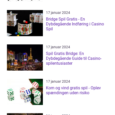
17 januar 2024
Bridge Spil Gratis - En
Dybdegående Indføring i Casino
Spil
17 januar 2024
Spil Gratis Bridge: En
Dybdegående Guide til Casino-
spilentusiaster
17 januar 2024
Kom og vind gratis spil - Oplev
spændingen uden risiko