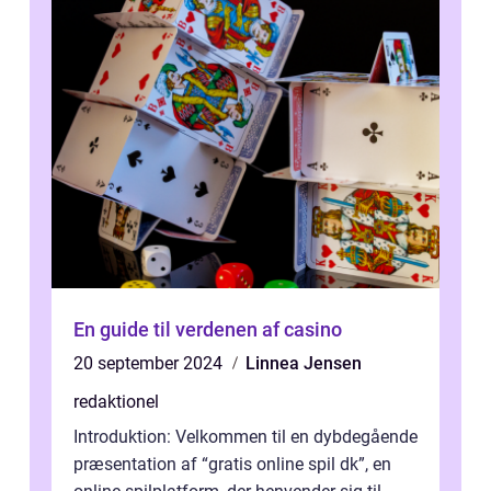
En guide til verdenen af casino
20 september 2024
Linnea Jensen
redaktionel
Introduktion: Velkommen til en dybdegående
præsentation af “gratis online spil dk”, en