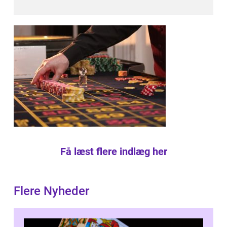
Få læst flere indlæg her
Flere Nyheder