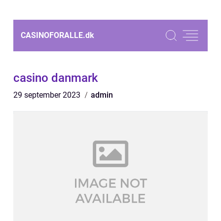
CASINOFORALLE.
dk
casino danmark
29 september 2023
admin