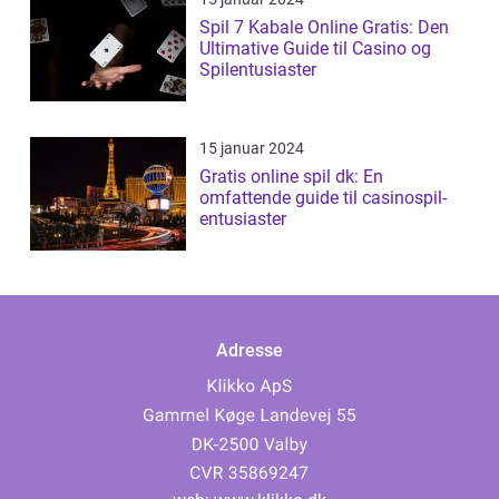
Spil 7 Kabale Online Gratis: Den
Ultimative Guide til Casino og
Spilentusiaster
15 januar 2024
Gratis online spil dk: En
omfattende guide til casinospil-
entusiaster
Adresse