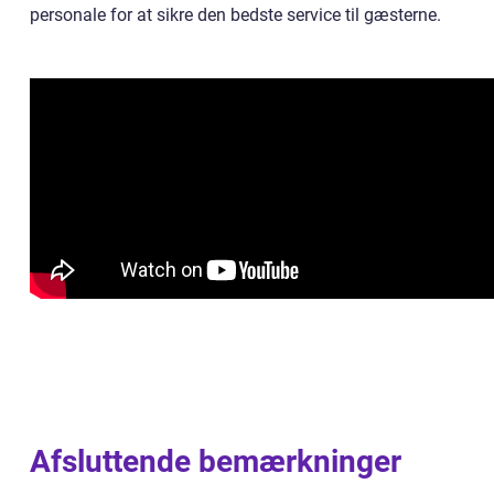
personale for at sikre den bedste service til gæsterne.
Afsluttende bemærkninger