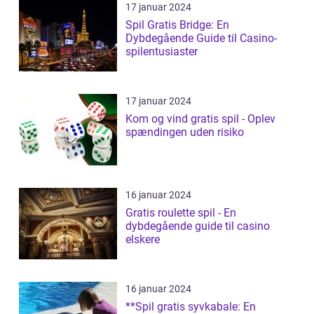
17 januar 2024
Spil Gratis Bridge: En
Dybdegående Guide til Casino-
spilentusiaster
17 januar 2024
Kom og vind gratis spil - Oplev
spændingen uden risiko
16 januar 2024
Gratis roulette spil - En
dybdegående guide til casino
elskere
16 januar 2024
**Spil gratis syvkabale: En