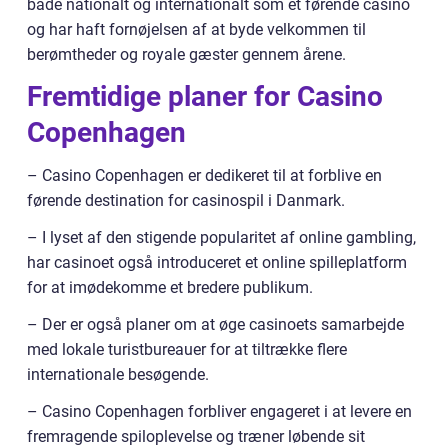
både nationalt og internationalt som et førende casino
og har haft fornøjelsen af at byde velkommen til
berømtheder og royale gæster gennem årene.
Fremtidige planer for Casino
Copenhagen
– Casino Copenhagen er dedikeret til at forblive en
førende destination for casinospil i Danmark.
– I lyset af den stigende popularitet af online gambling,
har casinoet også introduceret et online spilleplatform
for at imødekomme et bredere publikum.
– Der er også planer om at øge casinoets samarbejde
med lokale turistbureauer for at tiltrække flere
internationale besøgende.
– Casino Copenhagen forbliver engageret i at levere en
fremragende spiloplevelse og træner løbende sit