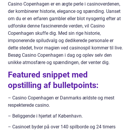
Casino Copenhagen er en ægte perle i casinoverdenen,
der kombinerer historie, elegance og spænding. Uanset
om du er en erfaren gambler eller blot nysgerrig efter at
udforske denne fascinerende verden, vil Casino
Copenhagen skuffe dig. Med sin rige historie,
imponerende spiludvalg og dedikerede personale er
dette stedet, hvor magien ved casinospil kommer til live.
Besøg Casino Copenhagen i dag og oplev selv den
unikke atmosfære og spændingen, der venter dig.
Featured snippet med
opstilling af bulletpoints:
– Casino Copenhagen er Danmarks ældste og mest
respekterede casino.
– Beliggende i hjertet af København.
– Casinoet byder på over 140 spilborde og 24 timers