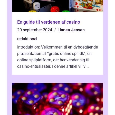
En guide til verdenen af casino
20 september 2024
Linnea Jensen
redaktionel
Introduktion: Velkommen til en dybdegående
præsentation af “gratis online spil dk”, en
online spilplatform, der henvender sig til
casino-entusiaster. I denne artikel vil vi
udforske, hvad ...