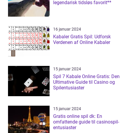
legendarisk tidsløs favorit**
16 januar 2024
Kabaler Gratis Spil: Udforsk
Verdenen af Online Kabaler
15 januar 2024
Spil 7 Kabale Online Gratis: Den
Ultimative Guide til Casino og
Spilentusiaster
15 januar 2024
Gratis online spil dk: En
omfattende guide til casinospil-
entusiaster