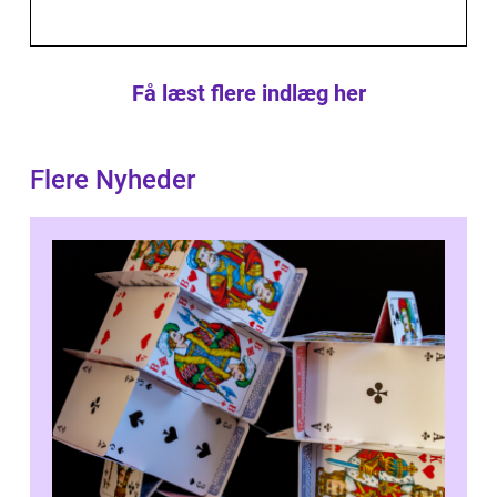
Få læst flere indlæg her
Flere Nyheder