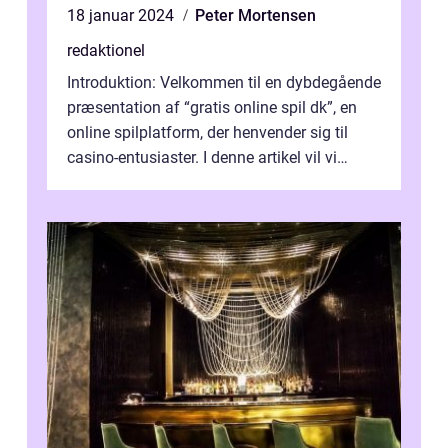
muligheden for at nyde spændingen
18 januar 2024
Peter Mortensen
ved at spille på spillemaskiner uden at
skulle satse rigtige penge
redaktionel
Introduktion: Velkommen til en dybdegående
præsentation af “gratis online spil dk”, en
online spilplatform, der henvender sig til
casino-entusiaster. I denne artikel vil vi
udforske, hvad ...