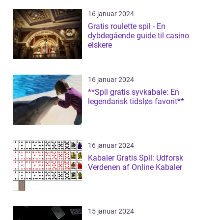
16 januar 2024
Gratis roulette spil - En
dybdegående guide til casino
elskere
16 januar 2024
**Spil gratis syvkabale: En
legendarisk tidsløs favorit**
16 januar 2024
Kabaler Gratis Spil: Udforsk
Verdenen af Online Kabaler
15 januar 2024