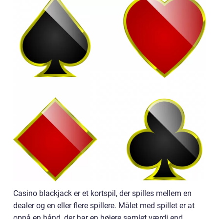
Casino blackjack er et kortspil, der spilles mellem en
dealer og en eller flere spillere. Målet med spillet er at
opnå en hånd, der har en højere samlet værdi end