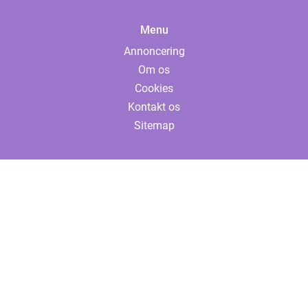
Menu
Annoncering
Om os
Cookies
Kontakt os
Sitemap