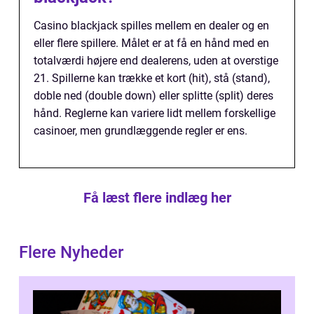
Casino blackjack spilles mellem en dealer og en
eller flere spillere. Målet er at få en hånd med en
totalværdi højere end dealerens, uden at overstige
21. Spillerne kan trække et kort (hit), stå (stand),
doble ned (double down) eller splitte (split) deres
hånd. Reglerne kan variere lidt mellem forskellige
casinoer, men grundlæggende regler er ens.
Få læst flere indlæg her
Flere Nyheder