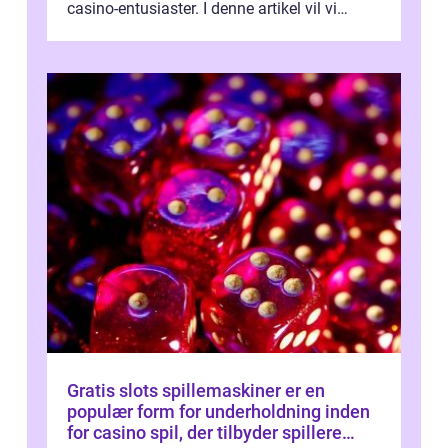
casino-entusiaster. I denne artikel vil vi
udforske, hvad ...
Gratis slots spillemaskiner er en
populær form for underholdning inden
for casino spil, der tilbyder spillere