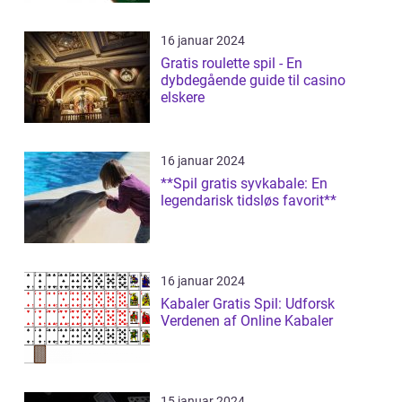
16 januar 2024
Gratis roulette spil - En
dybdegående guide til casino
elskere
16 januar 2024
**Spil gratis syvkabale: En
legendarisk tidsløs favorit**
16 januar 2024
Kabaler Gratis Spil: Udforsk
Verdenen af Online Kabaler
15 januar 2024