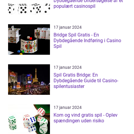
Dybdegående Undersøgelse af et
populært casinospil
17 januar 2024
Bridge Spil Gratis - En
Dybdegående Indføring i Casino
Spil
17 januar 2024
Spil Gratis Bridge: En
Dybdegående Guide til Casino-
spilentusiaster
17 januar 2024
Kom og vind gratis spil - Oplev
spændingen uden risiko