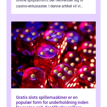
online spilplatform, der henvender sig til
casino-entusiaster. I denne artikel vil vi
udforske, hvad ...
Gratis slots spillemaskiner er en
populær form for underholdning inden