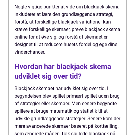
Nogle vigtige punkter at vide om blackjack skema
inkluderer at lære den grundlæggende strategi,
forstå, at forskellige blackjack variationer kan
kræve forskellige skemaer, prøve blackjack skema
online for at øve sig, og forstå at skemaet er
designet til at reducere husets fordel og øge dine
vinderchancer.
Hvordan har blackjack skema
udviklet sig over tid?
Blackjack skemaet har udviklet sig over tid. I
begyndelsen blev spillet primært spillet uden brug
af strategier eller skemaer. Men senere begyndte
spillere at bruge matematik og statistik til at
udvikle grundlæggende strategier. Senere kom der
mere avancerede skemaer baseret på korttælling,
som ændrede måden, folk spillede blackjack på.