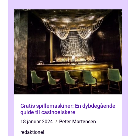
Gratis spillemaskiner: En dybdegående
guide til casinoelskere
18 januar 2024
Peter Mortensen
redaktionel