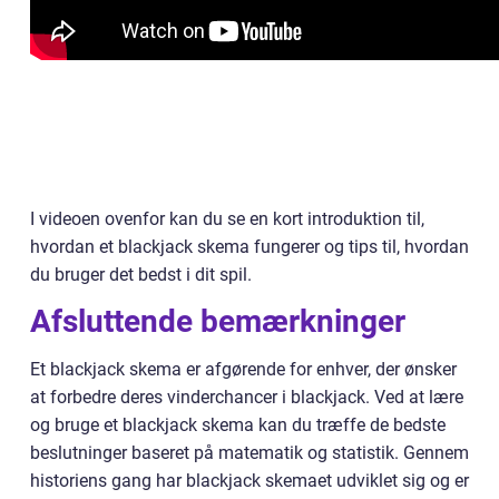
I videoen ovenfor kan du se en kort introduktion til,
hvordan et blackjack skema fungerer og tips til, hvordan
du bruger det bedst i dit spil.
Afsluttende bemærkninger
Et blackjack skema er afgørende for enhver, der ønsker
at forbedre deres vinderchancer i blackjack. Ved at lære
og bruge et blackjack skema kan du træffe de bedste
beslutninger baseret på matematik og statistik. Gennem
historiens gang har blackjack skemaet udviklet sig og er