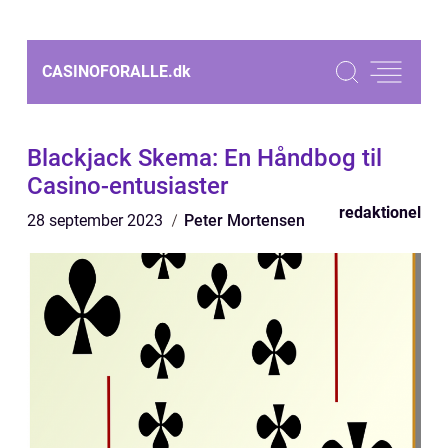
CASINOFORALLE.
dk
Blackjack Skema: En Håndbog til
Casino-entusiaster
redaktionel
28 september 2023
Peter Mortensen