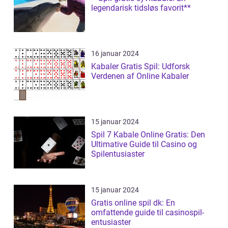
legendarisk tidsløs favorit**
16 januar 2024
Kabaler Gratis Spil: Udforsk
Verdenen af Online Kabaler
15 januar 2024
Spil 7 Kabale Online Gratis: Den
Ultimative Guide til Casino og
Spilentusiaster
15 januar 2024
Gratis online spil dk: En
omfattende guide til casinospil-
entusiaster