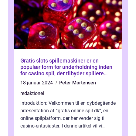
Gratis slots spillemaskiner er en
populær form for underholdning inden
for casino spil, der tilbyder spillere
muligheden for at nyde spændingen
18 januar 2024
Peter Mortensen
ved at spille på spillemaskiner uden at
skulle satse rigtige penge
redaktionel
Introduktion: Velkommen til en dybdegående
præsentation af “gratis online spil dk”, en
online spilplatform, der henvender sig til
casino-entusiaster. I denne artikel vil vi
udforske, hvad ...