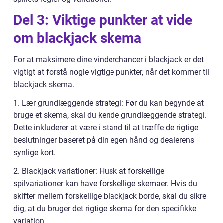
Del 3: Viktige punkter at vide
om blackjack skema
For at maksimere dine vinderchancer i blackjack er det
vigtigt at forstå nogle vigtige punkter, når det kommer til
blackjack skema.
1. Lær grundlæggende strategi: Før du kan begynde at
bruge et skema, skal du kende grundlæggende strategi.
Dette inkluderer at være i stand til at træffe de rigtige
beslutninger baseret på din egen hånd og dealerens
synlige kort.
2. Blackjack variationer: Husk at forskellige
spilvariationer kan have forskellige skemaer. Hvis du
skifter mellem forskellige blackjack borde, skal du sikre
dig, at du bruger det rigtige skema for den specifikke
variation.