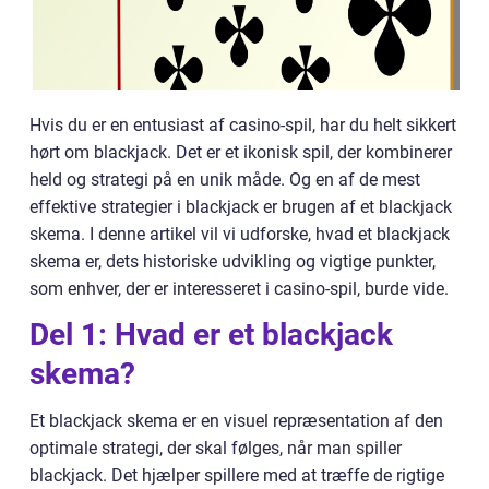
Hvis du er en entusiast af casino-spil, har du helt sikkert
hørt om blackjack. Det er et ikonisk spil, der kombinerer
held og strategi på en unik måde. Og en af de mest
effektive strategier i blackjack er brugen af et blackjack
skema. I denne artikel vil vi udforske, hvad et blackjack
skema er, dets historiske udvikling og vigtige punkter,
som enhver, der er interesseret i casino-spil, burde vide.
Del 1: Hvad er et blackjack
skema?
Et blackjack skema er en visuel repræsentation af den
optimale strategi, der skal følges, når man spiller
blackjack. Det hjælper spillere med at træffe de rigtige