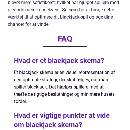
blevet mere sofistikeret, hvilket har hjulpet spillere med
at vinde mere konsekvent. Så sørg for at bruge dette
værktøj til at optimere dit blackjack-spil og øge dine
chancer for at vinde.
FAQ
Hvad er et blackjack skema?
Et blackjack skema er en visuel repræsentation af
den optimale strategi, der skal følges, når man
spiller blackjack. Det hjælper spillere med at
træffe de rigtige beslutninger og minimere husets
fordel.
Hvad er vigtige punkter at vide
om blackjack skema?