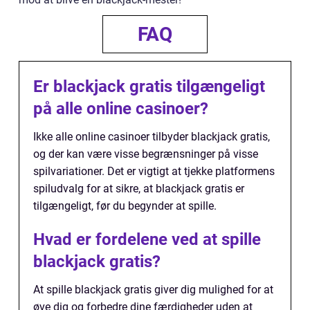
FAQ
Er blackjack gratis tilgængeligt
på alle online casinoer?
Ikke alle online casinoer tilbyder blackjack gratis,
og der kan være visse begrænsninger på visse
spilvariationer. Det er vigtigt at tjekke platformens
spiludvalg for at sikre, at blackjack gratis er
tilgængeligt, før du begynder at spille.
Hvad er fordelene ved at spille
blackjack gratis?
At spille blackjack gratis giver dig mulighed for at
øve dig og forbedre dine færdigheder uden at