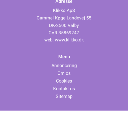
Adresse
web:
www.klikko.dk
Menu
Annoncering
Om os
Cookies
Kontakt os
Sitemap