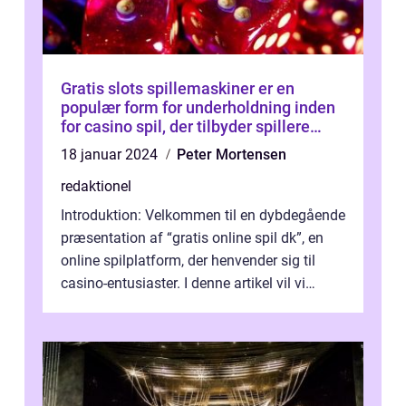
Gratis slots spillemaskiner er en
populær form for underholdning inden
for casino spil, der tilbyder spillere
muligheden for at nyde spændingen
18 januar 2024
Peter Mortensen
ved at spille på spillemaskiner uden at
skulle satse rigtige penge
redaktionel
Introduktion: Velkommen til en dybdegående
præsentation af “gratis online spil dk”, en
online spilplatform, der henvender sig til
casino-entusiaster. I denne artikel vil vi
udforske, hvad ...