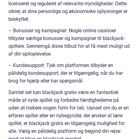
licenseret og reguleret af relevante myndigheder. Dette
sikrer, at dine personlige og økonomiske oplysninger er
beskyttet.
– Bonusser og kampagner: Nogle online casinoer
tilbyder særlige bonusser og kampagner til blackjack-
spillere. Gennemgå disse tilbud for at få mest muligt ud
af din spiloplevelse.
– Kundesupport: Tjek om platformen tilbyder en
pålidelig kundesupport, der er tilgængelig, når du har
brug for hjælp eller har spørgsmål.
Samlet set kan blackjack gratis være en fantastisk
måde at nyde spillet og forbedre færdighederne på
uden at risikere nogen form for tab. Uanset om du er en
erfaren spiller eller en nybegynder, der ønsker at lære
spillet, er blackjack gratis en tilgængelig mulighed for
alle. Vælg en pålidelig platform og begynd din rejse
mod at blive en blackjack-mester!