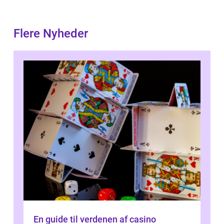
Flere Nyheder
En guide til verdenen af casino