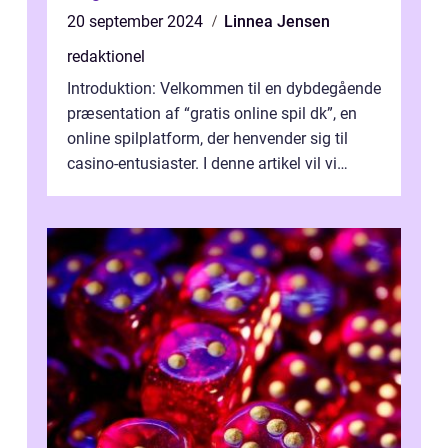
20 september 2024
Linnea Jensen
redaktionel
Introduktion: Velkommen til en dybdegående
præsentation af “gratis online spil dk”, en
online spilplatform, der henvender sig til
casino-entusiaster. I denne artikel vil vi
udforske, hvad ...