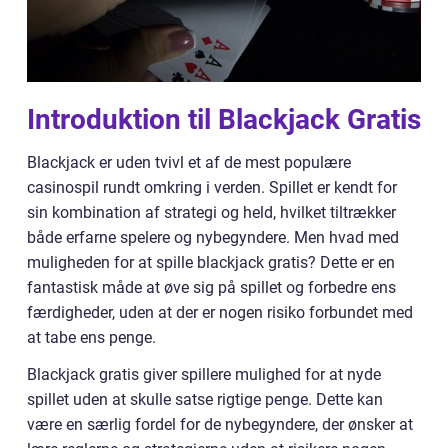
Introduktion til Blackjack Gratis
Blackjack er uden tvivl et af de mest populære
casinospil rundt omkring i verden. Spillet er kendt for
sin kombination af strategi og held, hvilket tiltrækker
både erfarne spelere og nybegyndere. Men hvad med
muligheden for at spille blackjack gratis? Dette er en
fantastisk måde at øve sig på spillet og forbedre ens
færdigheder, uden at der er nogen risiko forbundet med
at tabe ens penge.
Blackjack gratis giver spillere mulighed for at nyde
spillet uden at skulle satse rigtige penge. Dette kan
være en særlig fordel for de nybegyndere, der ønsker at