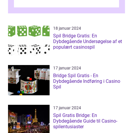
udforske, hvad ...
18 januar 2024
Spil Bridge Gratis: En
Dybdegående Undersøgelse af et
populært casinospil
17 januar 2024
Bridge Spil Gratis - En
Dybdegående Indføring i Casino
Spil
17 januar 2024
Spil Gratis Bridge: En
Dybdegående Guide til Casino-
spilentusiaster