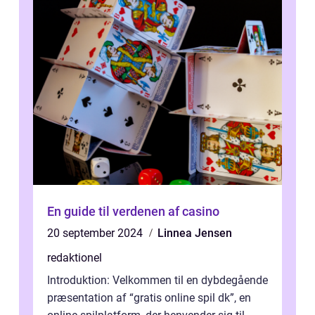
En guide til verdenen af casino
20 september 2024
Linnea Jensen
redaktionel
Introduktion: Velkommen til en dybdegående
præsentation af “gratis online spil dk”, en