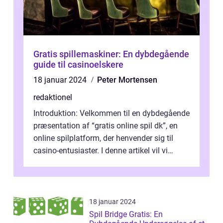
Gratis spillemaskiner: En dybdegående
guide til casinoelskere
18 januar 2024
Peter Mortensen
redaktionel
Introduktion: Velkommen til en dybdegående
præsentation af “gratis online spil dk”, en
online spilplatform, der henvender sig til
casino-entusiaster. I denne artikel vil vi
udforske, hvad ...
18 januar 2024
Spil Bridge Gratis: En