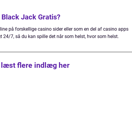
 Black Jack Gratis?
line på forskellige casino sider eller som en del af casino apps
t 24/7, så du kan spille det når som helst, hvor som helst.
 læst flere indlæg her