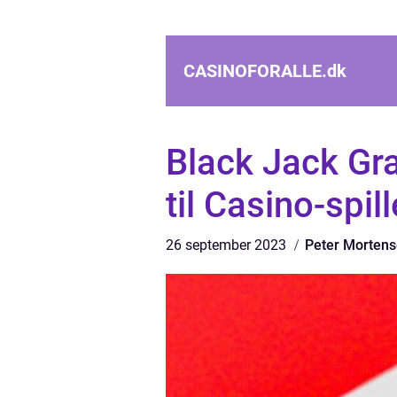
CASINOFORALLE.
dk
Black Jack Gr
til Casino-spil
26 september 2023
Peter Morten