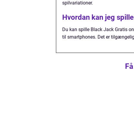
spilvariationer.
Hvordan kan jeg spille
Du kan spille Black Jack Gratis on
til smartphones. Det er tilgængelig
Få