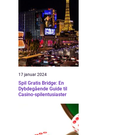
17 januar 2024
Spil Gratis Bridge: En
Dybdegående Guide til
Casino-spilentusiaster