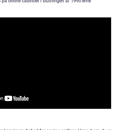
 på online casinoer i slutningen af 1990’erne