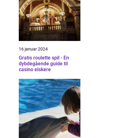
16 januar 2024
Gratis roulette spil - En
dybdegående guide til
casino elskere