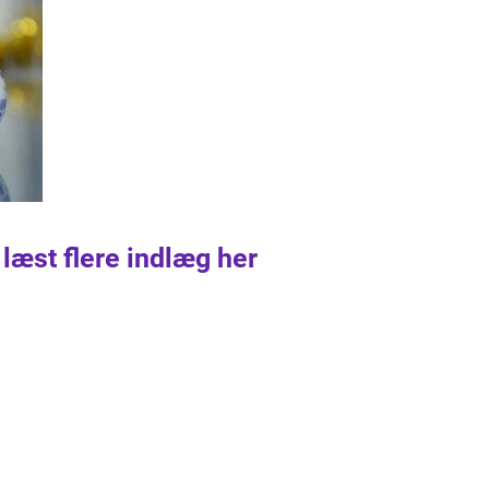
 læst flere indlæg her