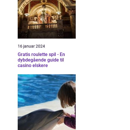
16 januar 2024
Gratis roulette spil - En
dybdegående guide til
casino elskere