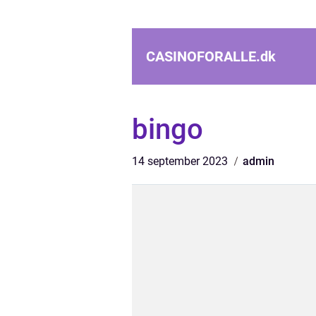
CASINOFORALLE.
dk
bingo
14 september 2023
admin