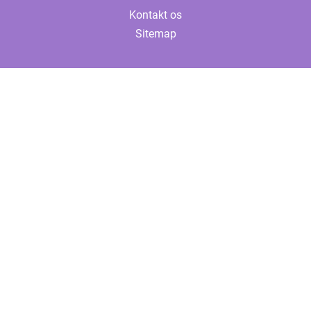
Kontakt os
Sitemap