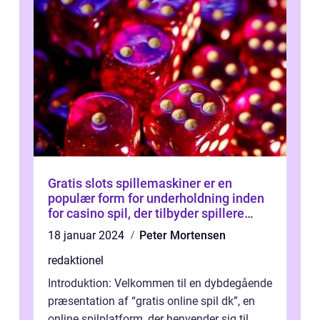
Gratis slots spillemaskiner er en
populær form for underholdning inden
for casino spil, der tilbyder spillere
muligheden for at nyde spændingen
18 januar 2024
Peter Mortensen
ved at spille på spillemaskiner uden at
skulle satse rigtige penge
redaktionel
Introduktion: Velkommen til en dybdegående
præsentation af “gratis online spil dk”, en
online spilplatform, der henvender sig til