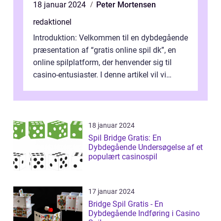
18 januar 2024
Peter Mortensen
redaktionel
Introduktion: Velkommen til en dybdegående
præsentation af “gratis online spil dk”, en
online spilplatform, der henvender sig til
casino-entusiaster. I denne artikel vil vi
udforske, hvad ...
18 januar 2024
Spil Bridge Gratis: En
Dybdegående Undersøgelse af et
populært casinospil
17 januar 2024
Bridge Spil Gratis - En
Dybdegående Indføring i Casino