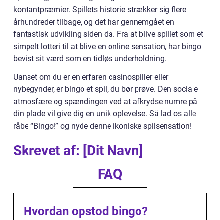
kontantpræmier. Spillets historie strækker sig flere
århundreder tilbage, og det har gennemgået en
fantastisk udvikling siden da. Fra at blive spillet som et
simpelt lotteri til at blive en online sensation, har bingo
bevist sit værd som en tidløs underholdning.
Uanset om du er en erfaren casinospiller eller
nybegynder, er bingo et spil, du bør prøve. Den sociale
atmosfære og spændingen ved at afkrydse numre på
din plade vil give dig en unik oplevelse. Så lad os alle
råbe “Bingo!” og nyde denne ikoniske spilsensation!
Skrevet af: [Dit Navn]
FAQ
Hvordan opstod bingo?