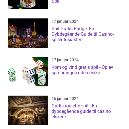
Spil
17 januar 2024
Spil Gratis Bridge: En
Dybdegående Guide til Casino-
spilentusiaster
17 januar 2024
Kom og vind gratis spil - Oplev
spændingen uden risiko
16 januar 2024
Gratis roulette spil - En
dybdegående guide til casino
elskere