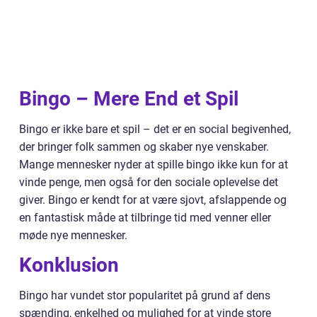
Bingo – Mere End et Spil
Bingo er ikke bare et spil – det er en social begivenhed,
der bringer folk sammen og skaber nye venskaber.
Mange mennesker nyder at spille bingo ikke kun for at
vinde penge, men også for den sociale oplevelse det
giver. Bingo er kendt for at være sjovt, afslappende og
en fantastisk måde at tilbringe tid med venner eller
møde nye mennesker.
Konklusion
Bingo har vundet stor popularitet på grund af dens
spænding, enkelhed og mulighed for at vinde store