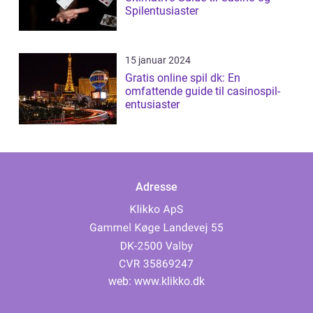
Spilentusiaster
15 januar 2024
Gratis online spil dk: En
omfattende guide til casinospil-
entusiaster
Adresse
web:
www.klikko.dk