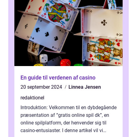
En guide til verdenen af casino
20 september 2024
Linnea Jensen
redaktionel
Introduktion: Velkommen til en dybdegående
præsentation af “gratis online spil dk”, en
online spilplatform, der henvender sig til
casino-entusiaster. I denne artikel vil vi