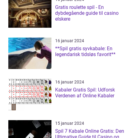
Gratis roulette spil - En
dybdegående guide til casino
elskere
16 januar 2024
**Spil gratis syvkabale: En
legendarisk tidsløs favorit**
16 januar 2024
Kabaler Gratis Spil: Udforsk
Verdenen af Online Kabaler
15 januar 2024
Spil 7 Kabale Online Gratis: Den
Ultimative Guide til Casino og