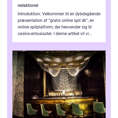
skulle satse rigtige penge
redaktionel
Introduktion: Velkommen til en dybdegående
præsentation af “gratis online spil dk”, en
online spilplatform, der henvender sig til
casino-entusiaster. I denne artikel vil vi
udforske, hvad ...