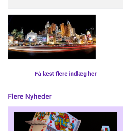
Få læst flere indlæg her
Flere Nyheder